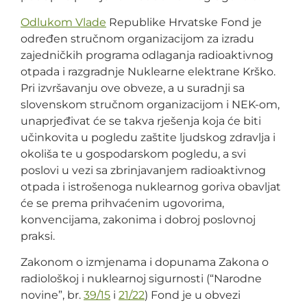
Odlukom Vlade
Republike Hrvatske Fond je
određen stručnom organizacijom za izradu
zajedničkih programa odlaganja radioaktivnog
otpada i razgradnje Nuklearne elektrane Krško.
Pri izvršavanju ove obveze, a u suradnji sa
slovenskom stručnom organizacijom i NEK-om,
unaprjeđivat će se takva rješenja koja će biti
učinkovita u pogledu zaštite ljudskog zdravlja i
okoliša te u gospodarskom pogledu, a svi
poslovi u vezi sa zbrinjavanjem radioaktivnog
otpada i istrošenoga nuklearnog goriva obavljat
će se prema prihvaćenim ugovorima,
konvencijama, zakonima i dobroj poslovnoj
praksi.
Zakonom o izmjenama i dopunama Zakona o
radiološkoj i nuklearnoj sigurnosti (“Narodne
novine”, br.
39/15
i
21/22
) Fond je u obvezi