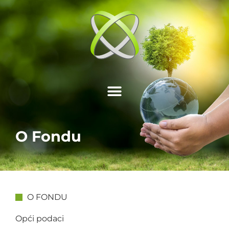
O Fondu
O FONDU
Opći podaci