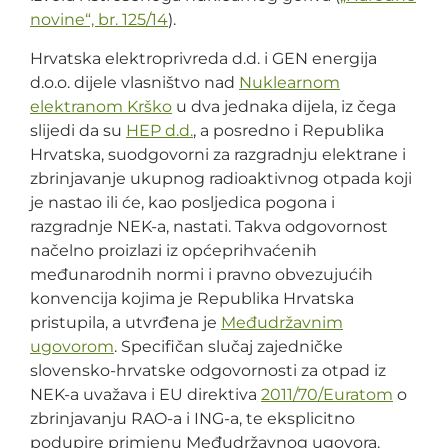
novine“, br. 125/14
).
Hrvatska elektroprivreda d.d. i GEN energija
d.o.o. dijele vlasništvo nad
Nuklearnom
elektranom Krško
u dva jednaka dijela, iz čega
slijedi da su
HEP d.d.
, a posredno i Republika
Hrvatska, suodgovorni za razgradnju elektrane i
zbrinjavanje ukupnog radioaktivnog otpada koji
je nastao ili će, kao posljedica pogona i
razgradnje NEK-a, nastati. Takva odgovornost
načelno proizlazi iz općeprihvaćenih
međunarodnih normi i pravno obvezujućih
konvencija kojima je Republika Hrvatska
pristupila, a utvrđena je
Međudržavnim
ugovorom
. Specifičan slučaj zajedničke
slovensko-hrvatske odgovornosti za otpad iz
NEK-a uvažava i EU direktiva
2011/70/Euratom
o
zbrinjavanju RAO-a i ING-a, te eksplicitno
podupire primjenu Međudržavnog ugovora.