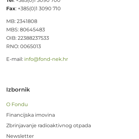
Tel
: +385(0)1 3090 700
Fax
: +385(0)1 3090 710
MB: 2341808
MBS: 80645483
OIB: 22388237533
RNO: 0065013
E-mail:
@ofni
rh.ken-dnof
Izbornik
O Fondu
Financijska imovina
Zbrinjavanje radioaktivnog otpada
Newsletter