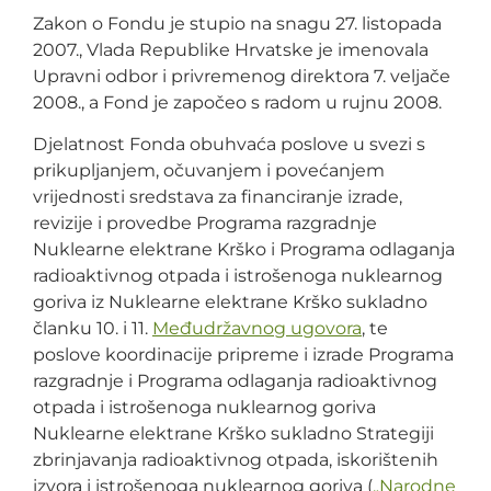
Zakon o Fondu je stupio na snagu 27. listopada
2007., Vlada Republike Hrvatske je imenovala
Upravni odbor i privremenog direktora 7. veljače
2008., a Fond je započeo s radom u rujnu 2008.
Djelatnost Fonda obuhvaća poslove u svezi s
prikupljanjem, očuvanjem i povećanjem
vrijednosti sredstava za financiranje izrade,
revizije i provedbe Programa razgradnje
Nuklearne elektrane Krško i Programa odlaganja
radioaktivnog otpada i istrošenoga nuklearnog
goriva iz Nuklearne elektrane Krško sukladno
članku 10. i 11.
Međudržavnog ugovora
, te
poslove koordinacije pripreme i izrade Programa
razgradnje i Programa odlaganja radioaktivnog
otpada i istrošenoga nuklearnog goriva
Nuklearne elektrane Krško sukladno Strategiji
zbrinjavanja radioaktivnog otpada, iskorištenih
izvora i istrošenoga nuklearnog goriva (
„Narodne