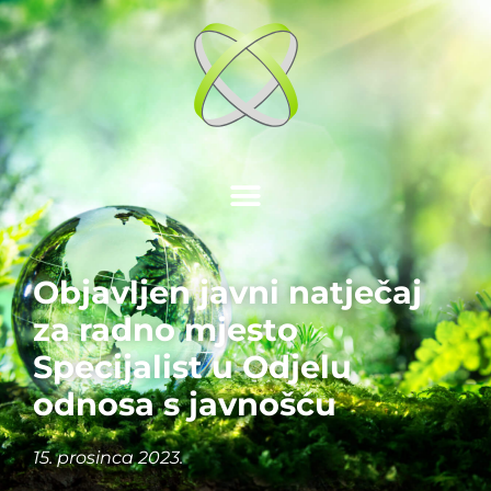
Objavljen javni natječaj
za radno mjesto
Specijalist u Odjelu
odnosa s javnošću
15. prosinca 2023.