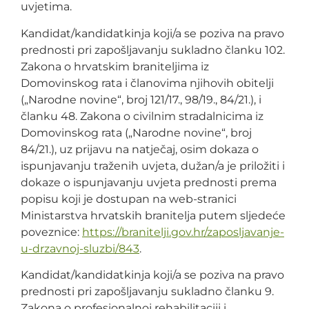
uvjetima.
Kandidat/kandidatkinja koji/a se poziva na pravo
prednosti pri zapošljavanju sukladno članku 102.
Zakona o hrvatskim braniteljima iz
Domovinskog rata i članovima njihovih obitelji
(„Narodne novine“, broj 121/17., 98/19., 84/21.), i
članku 48. Zakona o civilnim stradalnicima iz
Domovinskog rata („Narodne novine“, broj
84/21.), uz prijavu na natječaj, osim dokaza o
ispunjavanju traženih uvjeta, dužan/a je priložiti i
dokaze o ispunjavanju uvjeta prednosti prema
popisu koji je dostupan na web-stranici
Ministarstva hrvatskih branitelja putem sljedeće
poveznice:
https://branitelji.gov.hr/zaposljavanje-
u-drzavnoj-sluzbi/843
.
Kandidat/kandidatkinja koji/a se poziva na pravo
prednosti pri zapošljavanju sukladno članku 9.
Zakona o profesionalnoj rehabilitaciji i