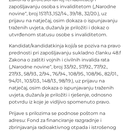
zapošljavanju osoba s invaliditetom („Narodne
novine“, broj 157/13.,152/14., 39/18., 32/20.), uz
prijavu na natječaj, osim dokaza o ispunjavanju
traženih uvjeta, dužan/a je priložiti i dokaz o
utvrđenom statusu osobe s invaliditetom.
Kandidat/kandidatkinja koji/a se poziva na pravo
prednosti pri zapošljavanju sukladno članku 48.f
Zakona o zaštiti vojnih i civilnih invalida rata
(„Narodne novine“, broj 33/92., 57/92., 77/92.,
27/93., 58/93., 2/94., 76/94., 108/95., 108/96., 82/01.,
94/01., 103/03., 148/13., 98/19.), uz prijavu na
natječaj, osim dokaza o ispunjavanju traženih
uvjeta, dužan/a je priložiti i rješenje, odnosno
potvrdu iz koje je vidljivo spomenuto pravo.
Prijave s prilozima se podnose poštom na
adresu: Fond za financiranje razgradnje i
zbrinjavanja radioaktivnog otpada i istrošenog