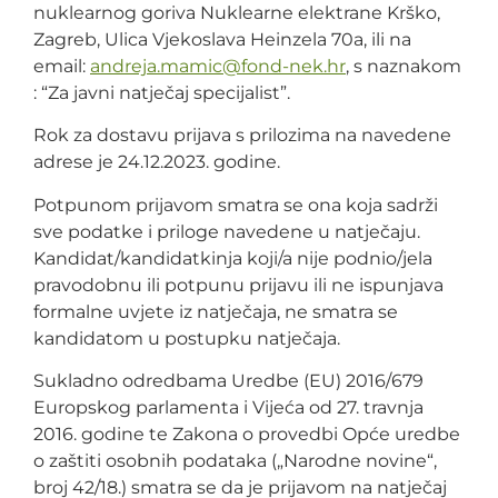
nuklearnog goriva Nuklearne elektrane Krško,
Zagreb, Ulica Vjekoslava Heinzela 70a, ili na
email:
@cimam.ajerdna
rh.ken-dnof
, s naznakom
: “Za javni natječaj specijalist”.
Rok za dostavu prijava s prilozima na navedene
adrese je 24.12.2023. godine.
Potpunom prijavom smatra se ona koja sadrži
sve podatke i priloge navedene u natječaju.
Kandidat/kandidatkinja koji/a nije podnio/jela
pravodobnu ili potpunu prijavu ili ne ispunjava
formalne uvjete iz natječaja, ne smatra se
kandidatom u postupku natječaja.
Sukladno odredbama Uredbe (EU) 2016/679
Europskog parlamenta i Vijeća od 27. travnja
2016. godine te Zakona o provedbi Opće uredbe
o zaštiti osobnih podataka („Narodne novine“,
broj 42/18.) smatra se da je prijavom na natječaj