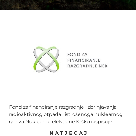
Fond za financiranje razgradnje i zbrinjavanja
radioaktivnog otpada i istrošenoga nuklearnog
goriva Nuklearne elektrane Krško raspisuje
N A T J E Č A J