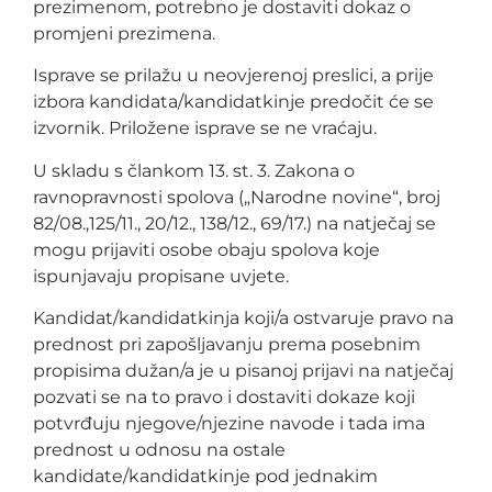
prezimenom, potrebno je dostaviti dokaz o
promjeni prezimena.
Isprave se prilažu u neovjerenoj preslici, a prije
izbora kandidata/kandidatkinje predočit će se
izvornik. Priložene isprave se ne vraćaju.
U skladu s člankom 13. st. 3. Zakona o
ravnopravnosti spolova („Narodne novine“, broj
82/08.,125/11., 20/12., 138/12., 69/17.) na natječaj se
mogu prijaviti osobe obaju spolova koje
ispunjavaju propisane uvjete.
Kandidat/kandidatkinja koji/a ostvaruje pravo na
prednost pri zapošljavanju prema posebnim
propisima dužan/a je u pisanoj prijavi na natječaj
pozvati se na to pravo i dostaviti dokaze koji
potvrđuju njegove/njezine navode i tada ima
prednost u odnosu na ostale
kandidate/kandidatkinje pod jednakim