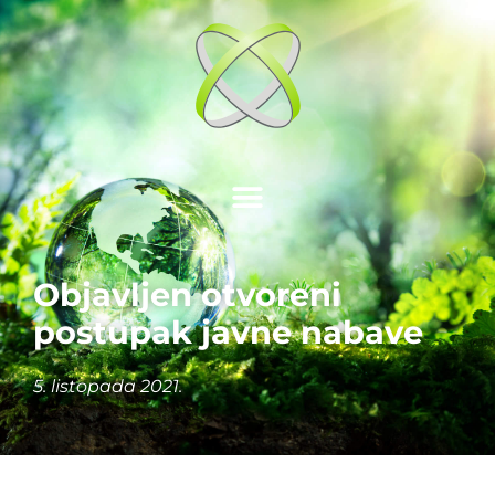
Objavljen otvoreni
postupak javne nabave
5. listopada 2021.