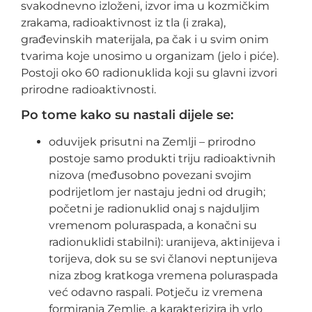
svakodnevno izloženi, izvor ima u kozmičkim
zrakama, radioaktivnost iz tla (i zraka),
građevinskih materijala, pa čak i u svim onim
tvarima koje unosimo u organizam (jelo i piće).
Postoji oko 60 radionuklida koji su glavni izvori
prirodne radioaktivnosti.
Po tome kako su nastali dijele se:
oduvijek prisutni na Zemlji – prirodno
postoje samo produkti triju radioaktivnih
nizova (međusobno povezani svojim
podrijetlom jer nastaju jedni od drugih;
početni je radionuklid onaj s najduljim
vremenom poluraspada, a konačni su
radionuklidi stabilni): uranijeva, aktinijeva i
torijeva, dok su se svi članovi neptunijeva
niza zbog kratkoga vremena poluraspada
već odavno raspali. Potječu iz vremena
formiranja Zemlje, a karakterizira ih vrlo