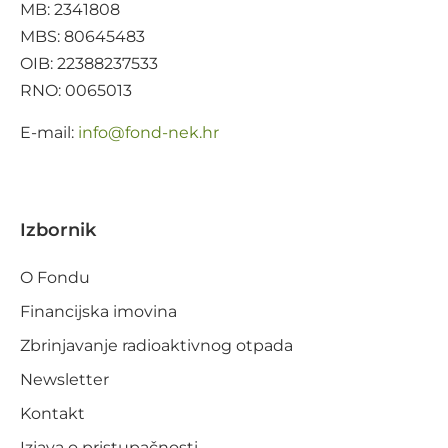
MB: 2341808
MBS: 80645483
OIB: 22388237533
RNO: 0065013
E-mail:
@ofni
rh.ken-dnof
Izbornik
O Fondu
Financijska imovina
Zbrinjavanje radioaktivnog otpada
Newsletter
Kontakt
Izjava o pristupačnosti