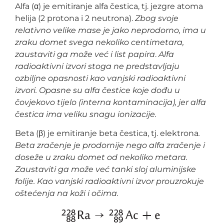
Alfa (α) je emitiranje alfa čestica, tj. jezgre atoma
helija (2 protona i 2 neutrona).
Zbog svoje
relativno velike mase je jako neprodorno, ima u
zraku domet svega nekoliko centimetara,
zaustaviti ga može već i list papira
.
Alfa
radioaktivni izvori stoga ne predstavljaju
ozbiljne opasnosti kao vanjski radioaktivni
izvori. Opasne su alfa čestice koje dođu u
čovjekovo tijelo (interna kontaminacija), jer alfa
čestica ima veliku snagu ionizacije.
Beta (β) je emitiranje beta čestica, tj. elektrona
.
Beta zračenje je prodornije nego alfa zračenje i
doseže u zraku domet od nekoliko metara.
Zaustaviti ga može već tanki sloj aluminijske
folije. Kao vanjski radioaktivni izvor prouzrokuje
oštećenja na koži i očima.