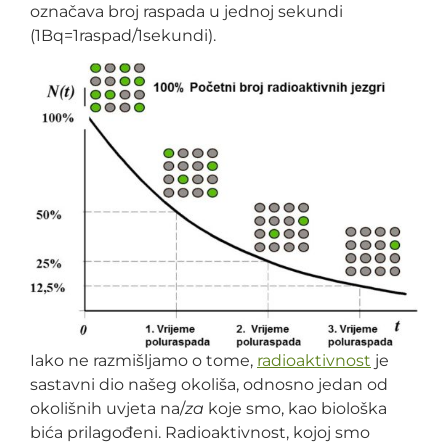
označava broj raspada u jednoj sekundi
(1Bq=1raspad/1sekundi).
Iako ne razmišljamo o tome,
radioaktivnost
je
sastavni dio našeg okoliša, odnosno jedan od
okolišnih uvjeta na/
za
koje smo, kao biološka
bića prilagođeni. Radioaktivnost, kojoj smo