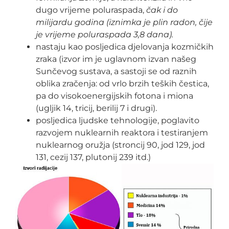
dugo vrijeme poluraspada,
čak i do
milijardu godina (iznimka je plin radon, čije
je vrijeme poluraspada 3,8 dana).
nastaju kao posljedica djelovanja kozmičkih
zraka (izvor im je uglavnom izvan našeg
Sunčevog sustava, a sastoji se od raznih
oblika zračenja: od vrlo brzih teških čestica,
pa do visokoenergijskih fotona i miona
(ugljik 14, tricij, berilij 7 i drugi).
posljedica ljudske tehnologije, poglavito
razvojem nuklearnih reaktora i testiranjem
nuklearnog oružja (stroncij 90, jod 129, jod
131, cezij 137, plutonij 239 itd.)