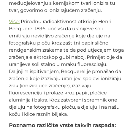
međudjelovanju s kemijskom tvari ionizira tu
tvar, govorimo o ionizirajućem zračenju.
Više:
Prirodnu radioaktivnost otkrio je Henri
Becquerel 1896. uočivši da uranijeve soli
emitiraju nevidljivo zračenje koje djeluje na
fotografsku ploču kroz zaštitni papir slično
rendgenskim zrakama te da pod utjecajem toga
zračenja elektroskop gubi naboj. Primijetio je da
uranijeve soli stalno u mraku fluoresciraju.
Daljnjim ispitivanjem, Becquerel je pronašao da
zračenje koje izazivaju uranijevi spojevi ioniziraju
zrak (ionizirajuće zračenje), izazivaju
fluorescenciju i prolaze kroz papir, pločice
aluminija i bakra. Kroz zatvoreni spremnik one
djeluju na fotografsku ploču, a djeluju i na našu
kožu i klice raznih biljaka.
Poznamo različite vrste takvih raspada: