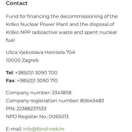
Contact
Fund for financing the decommissioning of the
Krško Nuclear Power Plant and the disposal of
Krško NPP radioactive waste and spent nuclear
fuel
Ulica Vjekoslava Heinzela 70A
10000 Zagreb
Tel
: +385(0)1 3090 700
Fax
: +385(0)1 3090 710
Company number: 2341808
Company registration number: 80645483
PIN: 22388237533
NPO Register No.: 0065013
E-mail:
@ofni
rh.ken-dnof