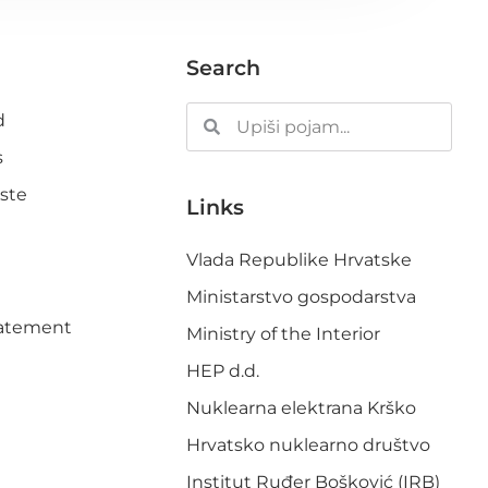
Search
d
s
ste
Links
Vlada Republike Hrvatske
Ministarstvo gospodarstva
Statement
Ministry of the Interior
HEP d.d.
Nuklearna elektrana Krško
Hrvatsko nuklearno društvo
Institut Ruđer Bošković (IRB)