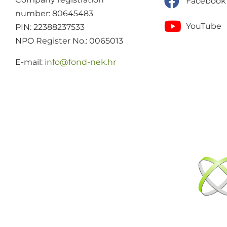
Facebook
number: 80645483
YouTube
PIN: 22388237533
NPO Register No.: 0065013
E-mail:
@ofni
rh.ken-dnof