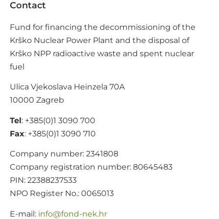
Contact
Fund for financing the decommissioning of the
Krško Nuclear Power Plant and the disposal of
Krško NPP radioactive waste and spent nuclear
fuel
Ulica Vjekoslava Heinzela 70A
10000 Zagreb
Tel
: +385(0)1 3090 700
Fax
: +385(0)1 3090 710
Company number: 2341808
Company registration number: 80645483
PIN: 22388237533
NPO Register No.: 0065013
E-mail:
@ofni
rh.ken-dnof