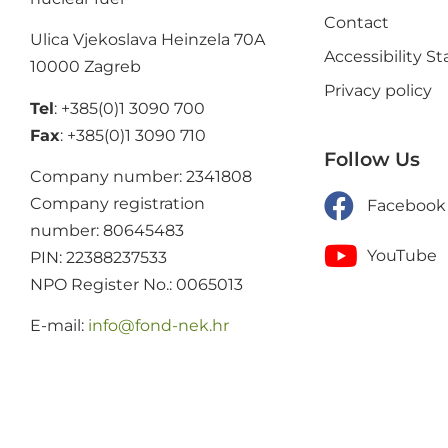
Contact
Ulica Vjekoslava Heinzela 70A
Accessibility 
10000 Zagreb
Privacy policy
Tel
: +385(0)1 3090 700
Fax
: +385(0)1 3090 710
Follow Us
Company number: 2341808
Company registration
Facebook
number: 80645483
YouTube
PIN: 22388237533
NPO Register No.: 0065013
E-mail:
@ofni
rh.ken-dnof