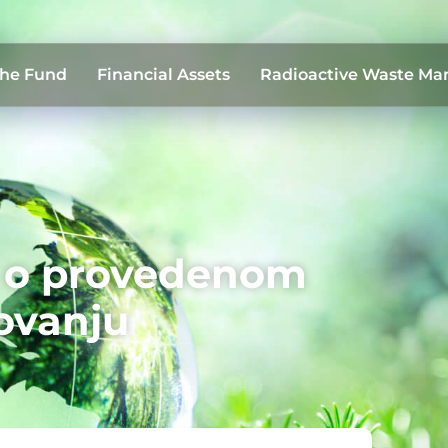
the Fund
Financial Assets
Radioactive Waste M
e o provedenom
ovanju