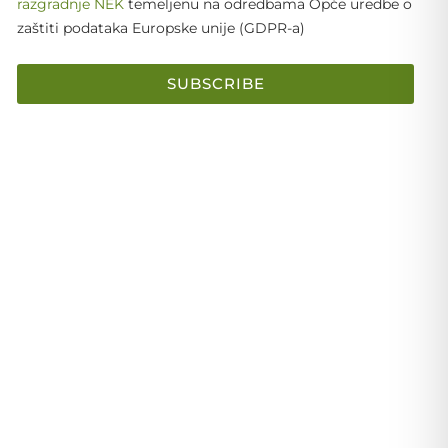
razgradnje NEK
temeljenu na odredbama Opće uredbe o
zaštiti podataka Europske unije (GDPR-a)
SUBSCRIBE