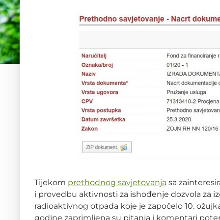
Tijekom
prethodnog savjetovanja
sa zainteresi
i provedbu aktivnosti za ishođenje dozvola za i
radioaktivnog otpada koje je započelo 10. ožujka
godine zaprimljena su pitanja i komentari poten