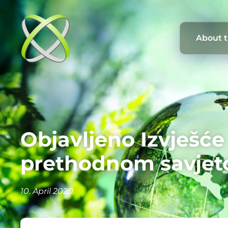
About 
Objavljeno Izvješć
prethodnom savjet
10. April 2020.