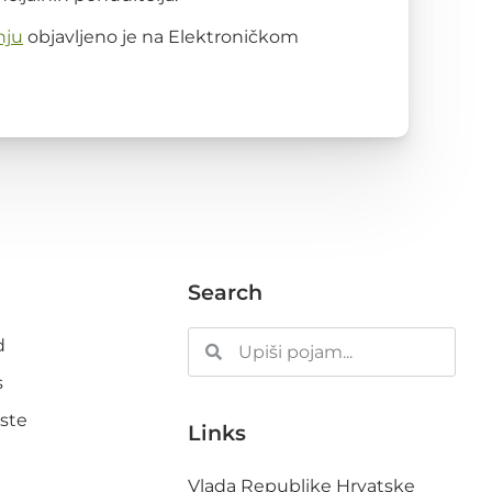
nju
objavljeno je na Elektroničkom
Search
d
s
ste
Links
Vlada Republike Hrvatske