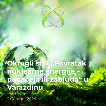
Okrugli stol „Povratak
nuklearne energije –
panaceja ili zabluda“ u
Varaždinu
1. October 2024.