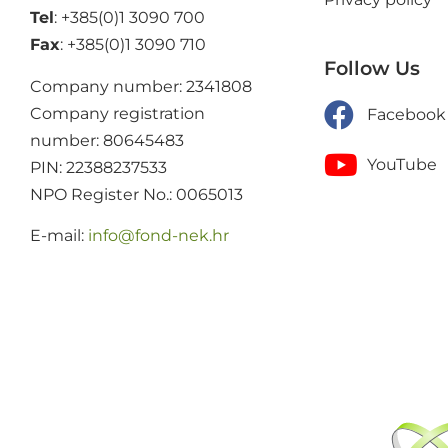
Tel
: +385(0)1 3090 700
Fax
: +385(0)1 3090 710
Follow Us
Company number: 2341808
Company registration
Facebook
number: 80645483
YouTube
PIN: 22388237533
NPO Register No.: 0065013
E-mail:
@ofni
rh.ken-dnof