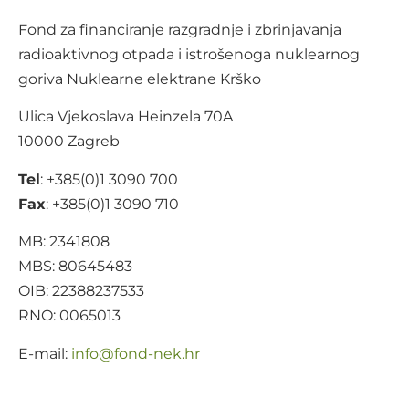
Fond za financiranje razgradnje i zbrinjavanja
radioaktivnog otpada i istrošenoga nuklearnog
goriva Nuklearne elektrane Krško
Ulica Vjekoslava Heinzela 70A
10000 Zagreb
Tel
: +385(0)1 3090 700
Fax
: +385(0)1 3090 710
MB: 2341808
MBS: 80645483
OIB: 22388237533
RNO: 0065013
E-mail:
@ofni
rh.ken-dnof