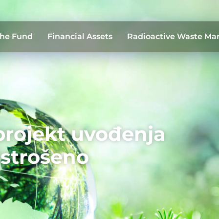
the Fund
Financial Assets
Radioactive Waste M
projekt uvođenja
istrošeno