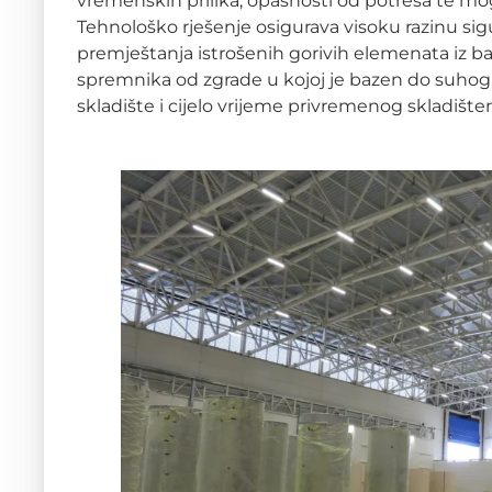
vremenskih prilika, opasnosti od potresa te m
Tehnološko rješenje osigurava visoku razinu sigu
premještanja istrošenih gorivih elemenata iz b
spremnika od zgrade u kojoj je bazen do suhog 
skladište i cijelo vrijeme privremenog skladišten