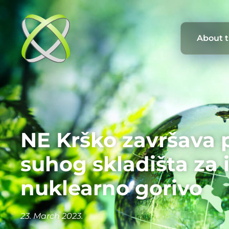
About 
NE Krško završava 
suhog skladišta za 
nuklearno gorivo
23. March 2023.