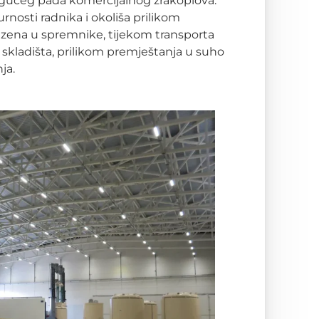
ogućeg pada komercijalnog zrakoplova.
rnosti radnika i okoliša prilikom
azena u spremnike, tijekom transporta
skladišta, prilikom premještanja u suho
ja.