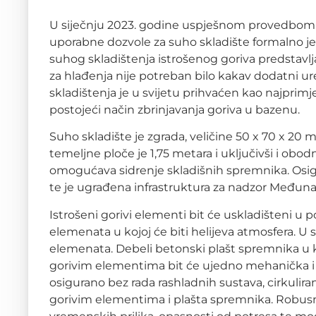
U siječnju 2023. godine uspješnom provedbom
uporabne dozvole za suho skladište formalno je
suhog skladištenja istrošenog goriva predstavlja
za hlađenja nije potreban bilo kakav dodatni ure
skladištenja je u svijetu prihvaćen kao najprimj
postojeći način zbrinjavanja goriva u bazenu.
Suho skladište je zgrada, veličine 50 x 70 x 20
temeljne ploče je 1,75 metara i uključivši i obo
omogućava sidrenje skladišnih spremnika. Osig
te je ugrađena infrastruktura za nadzor Međun
Istrošeni gorivi elementi bit će uskladišteni u p
elemenata u kojoj će biti helijeva atmosfera. U s
elemenata. Debeli betonski plašt spremnika u ko
gorivim elementima bit će ujedno mehanička i ra
osigurano bez rada rashladnih sustava, cirkuli
gorivim elementima i plašta spremnika. Robus