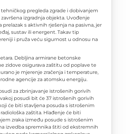
 tehničkog pregleda zgrade i dobivanjem
 završena izgradnja objekta. Uvođenje
 prelazak s aktivnih rješenja na pasivna, jer
đaj, sustav ili energent. Takav tip
ereniji i pruža veću sigurnost u odnosu na
 metara. Debljina armirane betonske
dne zidove osigurava zaštitu od poplave te
urano je mjerenje zračenja i temperature,
arodne agencije za atomsku energiju.
osudi za zbrinjavanje istrošenih gorivih
vakoj posudi bit će 37 istrošenih gorivih
ji će biti stavljena posuda s istrošenim
diološka zaštita. Hlađenje će biti
ranjem zraka između posude s istrošenim
na izvedba spremnika štiti od ekstremnih