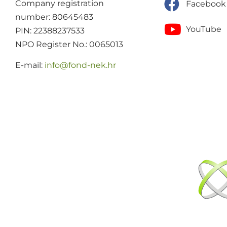
Company registration
Facebook
number: 80645483
YouTube
PIN: 22388237533
NPO Register No.: 0065013
E-mail:
@ofni
rh.ken-dnof