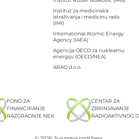
Institut Ruđer Bošković (IRB)
Institut za medicinska
istraživanja i medicinu rada
(IMI)
International Atomic Energy
Agency (IAEA)
Agencija OECD za nuklearnu
energiju (OECD/NEA)
ARAO d.o.o.
FOND ZA
CENTAR ZA
FINANCIRANJE
ZBRINJAVANJE
RAZGRADNJE NEK
RADIOAKTIVNOG 
© 2026. Sva prava pridržana.