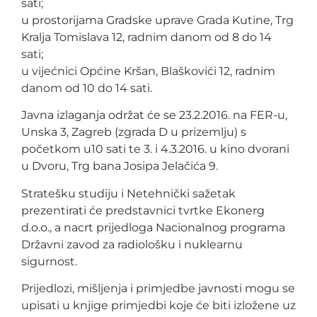
sati;
u prostorijama Gradske uprave Grada Kutine, Trg
Kralja Tomislava 12, radnim danom od 8 do 14
sati;
u vijećnici Općine Kršan, Blaškovići 12, radnim
danom od 10 do 14 sati.
Javna izlaganja održat će se 23.2.2016. na FER-u,
Unska 3, Zagreb (zgrada D u prizemlju) s
početkom u10 sati te 3. i 4.3.2016. u kino dvorani
u Dvoru, Trg bana Josipa Jelačića 9.
Stratešku studiju i Netehnički sažetak
prezentirati će predstavnici tvrtke Ekonerg
d.o.o., a nacrt prijedloga Nacionalnog programa
Državni zavod za radiološku i nuklearnu
sigurnost.
Prijedlozi, mišljenja i primjedbe javnosti mogu se
upisati u knjige primjedbi koje će biti izložene uz