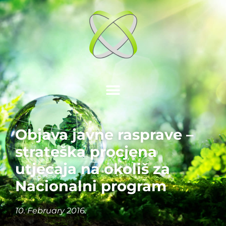
Objava javne rasprave –
strateška procjena
utjecaja na okoliš za
Nacionalni program
10. February 2016.