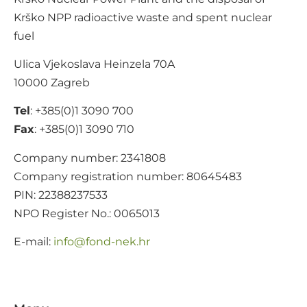
Krško NPP radioactive waste and spent nuclear
fuel
Ulica Vjekoslava Heinzela 70A
10000 Zagreb
Tel
: +385(0)1 3090 700
Fax
: +385(0)1 3090 710
Company number: 2341808
Company registration number: 80645483
PIN: 22388237533
NPO Register No.: 0065013
E-mail:
@ofni
rh.ken-dnof