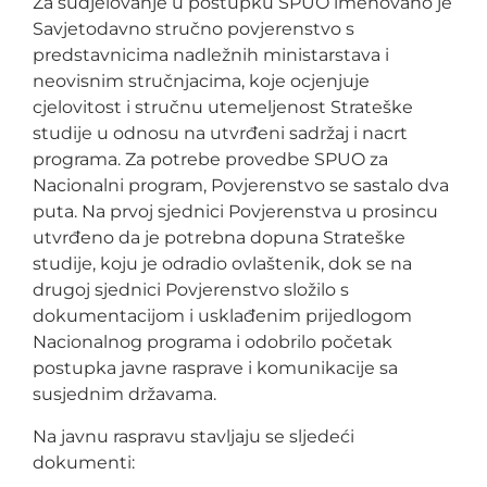
Za sudjelovanje u postupku SPUO imenovano je
Savjetodavno stručno povjerenstvo s
predstavnicima nadležnih ministarstava i
neovisnim stručnjacima, koje ocjenjuje
cjelovitost i stručnu utemeljenost Strateške
studije u odnosu na utvrđeni sadržaj i nacrt
programa. Za potrebe provedbe SPUO za
Nacionalni program, Povjerenstvo se sastalo dva
puta. Na prvoj sjednici Povjerenstva u prosincu
utvrđeno da je potrebna dopuna Strateške
studije, koju je odradio ovlaštenik, dok se na
drugoj sjednici Povjerenstvo složilo s
dokumentacijom i usklađenim prijedlogom
Nacionalnog programa i odobrilo početak
postupka javne rasprave i komunikacije sa
susjednim državama.
Na javnu raspravu stavljaju se sljedeći
dokumenti: