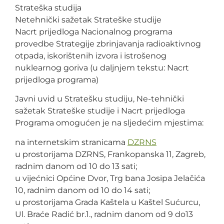
Strateška studija
Netehnički sažetak Strateške studije
Nacrt prijedloga Nacionalnog programa
provedbe Strategije zbrinjavanja radioaktivnog
otpada, iskorištenih izvora i istrošenog
nuklearnog goriva (u daljnjem tekstu: Nacrt
prijedloga programa)
Javni uvid u Stratešku studiju, Ne-tehnički
sažetak Strateške studije i Nacrt prijedloga
Programa omogućen je na sljedećim mjestima:
na internetskim stranicama
DZRNS
u prostorijama DZRNS, Frankopanska 11, Zagreb,
radnim danom od 10 do 13 sati;
u vijećnici Općine Dvor, Trg bana Josipa Jelačića
10, radnim danom od 10 do 14 sati;
u prostorijama Grada Kaštela u Kaštel Sućurcu,
Ul. Braće Radić br.1., radnim danom od 9 do13