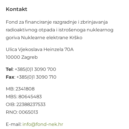
Kontakt
Fond za financiranje razgradnje i zbrinjavanja
radioaktivnog otpada i istrošenoga nuklearnog
goriva Nuklearne elektrane Krško
Ulica Vjekoslava Heinzela 70A
10000 Zagreb
Tel
: +385(0)1 3090 700
Fax
: +385(0)1 3090 710
MB: 2341808
MBS: 80645483
OIB: 22388237533
RNO: 0065013
E-mail:
@ofni
rh.ken-dnof