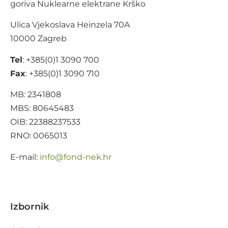
goriva Nuklearne elektrane Krško
Ulica Vjekoslava Heinzela 70A
10000 Zagreb
Tel
: +385(0)1 3090 700
Fax
: +385(0)1 3090 710
MB: 2341808
MBS: 80645483
OIB: 22388237533
RNO: 0065013
E-mail:
@ofni
rh.ken-dnof
Izbornik