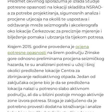
Predmet okvirnog sporazuma je izrada Studije
potresne opasnosti na lokaciji skladišta NSRAO-
a za potrebe projektiranja, sigurnosnih analiza i
procjene utjecaja na okoliš te uspostava i
održavanje mreže seizmografa i akcelerografa
oko lokacije Čerkezovac za preciznije mjerenje i
bilježenje pomaka i ubrzanja tla tijekom potresa.
Krajem 2015. godine provedena je
ocjena
potresne opasnosti
na širem području Zrinske
gore odnosno preliminarna procjena seizmičkog
hazarda, te su analizirani potresi u užoj i široj
okolici predložene lokacije Centra za
zbrinjavanje radioaktivnog otpada. Jedan od
zaključaka ocjene bio je da se predložena
lokacija nalazi u potresno slabo aktivnom
području, ali da u blizini postoje mnogo aktivnije
zone izvora potresa. Stoga je zaključeno da je
potrebno provesti dodatna istraživanja i analize