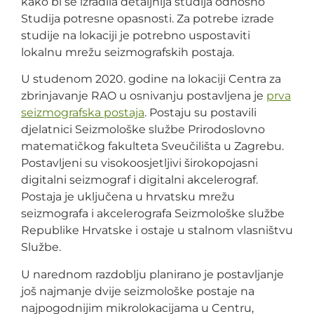
kako bi se izradila detaljnija studija odnosno
Studija potresne opasnosti. Za potrebe izrade
studije na lokaciji je potrebno uspostaviti
lokalnu mrežu seizmografskih postaja.
U studenom 2020. godine na lokaciji Centra za
zbrinjavanje RAO u osnivanju postavljena je
prva
seizmografska postaja
. Postaju su postavili
djelatnici Seizmološke službe Prirodoslovno
matematičkog fakulteta Sveučilišta u Zagrebu.
Postavljeni su visokoosjetljivi širokopojasni
digitalni seizmograf i digitalni akcelerograf.
Postaja je uključena u hrvatsku mrežu
seizmografa i akcelerografa Seizmološke službe
Republike Hrvatske i ostaje u stalnom vlasništvu
Službe.
U narednom razdoblju planirano je postavljanje
još najmanje dvije seizmološke postaje na
najpogodnijim mikrolokacijama u Centru,