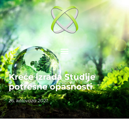
Kreće izrada Studije
potresne opasnosti
26. kolovoza 2021.