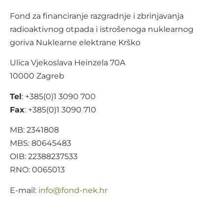
Fond za financiranje razgradnje i zbrinjavanja
radioaktivnog otpada i istrošenoga nuklearnog
goriva Nuklearne elektrane Krško
Ulica Vjekoslava Heinzela 70A
10000 Zagreb
Tel
: +385(0)1 3090 700
Fax
: +385(0)1 3090 710
MB: 2341808
MBS: 80645483
OIB: 22388237533
RNO: 0065013
E-mail:
@ofni
rh.ken-dnof