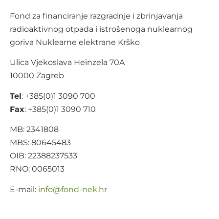
Fond za financiranje razgradnje i zbrinjavanja
radioaktivnog otpada i istrošenoga nuklearnog
goriva Nuklearne elektrane Krško
Ulica Vjekoslava Heinzela 70A
10000 Zagreb
Tel
: +385(0)1 3090 700
Fax
: +385(0)1 3090 710
MB: 2341808
MBS: 80645483
OIB: 22388237533
RNO: 0065013
E-mail:
@ofni
rh.ken-dnof