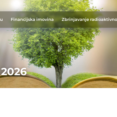
du
Financijska imovina
Zbrinjavanje radioaktivn
 2026