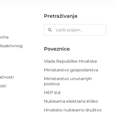
Pretraživanje
ovina
dioaktivnog
Poveznice
Vlada Republike Hrvatske
Ministarstvo gospodarstva
pačnosti
Ministarstvo unutarnjih
poslova
osti
HEP d.d.
Nuklearna elektrana Krško
Hrvatsko nuklearno društvo