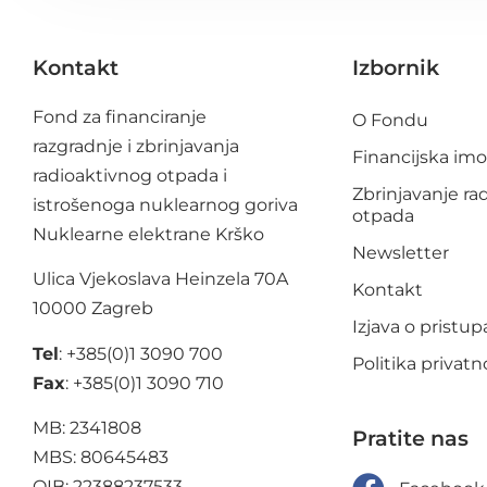
Kontakt
Izbornik
Fond za financiranje
O Fondu
razgradnje i zbrinjavanja
Financijska im
radioaktivnog otpada i
Zbrinjavanje ra
istrošenoga nuklearnog goriva
otpada
Nuklearne elektrane Krško
Newsletter
Ulica Vjekoslava Heinzela 70A
Kontakt
10000 Zagreb
Izjava o pristu
Tel
: +385(0)1 3090 700
Politika privatn
Fax
: +385(0)1 3090 710
MB: 2341808
Pratite nas
MBS: 80645483
OIB: 22388237533