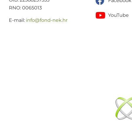
Facebook
RNO: 0065013
YouTube
E-mail:
@ofni
rh.ken-dnof