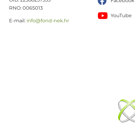
Facebook
RNO: 0065013
YouTube
E-mail:
@ofni
rh.ken-dnof