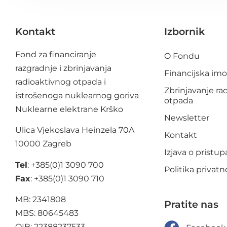
Kontakt
Izbornik
Fond za financiranje
O Fondu
razgradnje i zbrinjavanja
Financijska im
radioaktivnog otpada i
Zbrinjavanje ra
istrošenoga nuklearnog goriva
otpada
Nuklearne elektrane Krško
Newsletter
Ulica Vjekoslava Heinzela 70A
Kontakt
10000 Zagreb
Izjava o pristu
Tel
: +385(0)1 3090 700
Politika privatn
Fax
: +385(0)1 3090 710
MB: 2341808
Pratite nas
MBS: 80645483
OIB: 22388237533