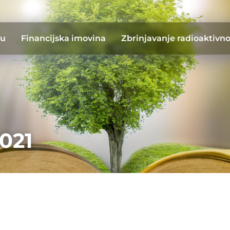
du
Financijska imovina
Zbrinjavanje radioaktivn
021