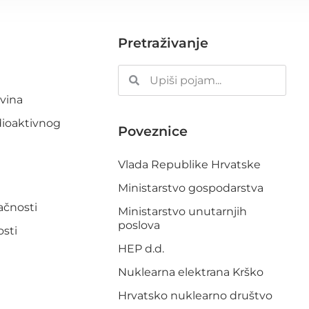
Pretraživanje
ovina
dioaktivnog
Poveznice
Vlada Republike Hrvatske
Ministarstvo gospodarstva
pačnosti
Ministarstvo unutarnjih
poslova
osti
HEP d.d.
Nuklearna elektrana Krško
Hrvatsko nuklearno društvo