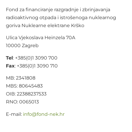
Fond za financiranje razgradnje i zbrinjavanja
radioaktivnog otpada i istrošenoga nuklearnog
goriva Nuklearne elektrane Krško
Ulica Vjekoslava Heinzela 70A
10000 Zagreb
Tel
: +385(0)1 3090 700
Fax
: +385(0)1 3090 710
MB: 2341808
MBS: 80645483
OIB: 22388237533
RNO: 0065013
E-mail:
@ofni
rh.ken-dnof