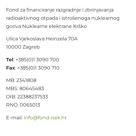
Fond za financiranje razgradnje i zbrinjavanja
radioaktivnog otpada i istrošenoga nuklearnog
goriva Nuklearne elektrane Krško
Ulica Vjekoslava Heinzela 70A
10000 Zagreb
Tel
: +385(0)1 3090 700
Fax
: +385(0)1 3090 710
MB: 2341808
MBS: 80645483
OIB: 22388237533
RNO: 0065013
E-mail:
@ofni
rh.ken-dnof