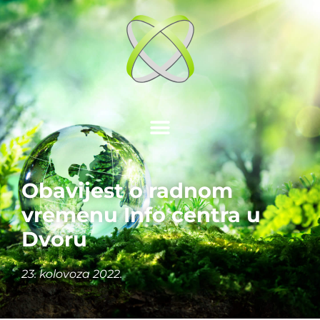
Obavijest o radnom
vremenu Info centra u
Dvoru
23. kolovoza 2022.