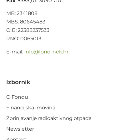
Fax
: +385(0)1 3090 710
MB: 2341808
MBS: 80645483
OIB: 22388237533
RNO: 0065013
E-mail:
@ofni
rh.ken-dnof
Izbornik
O Fondu
Financijska imovina
Zbrinjavanje radioaktivnog otpada
Newsletter
Kontakt