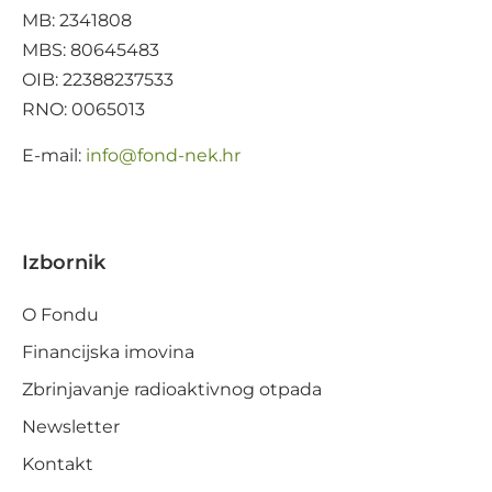
MB: 2341808
MBS: 80645483
OIB: 22388237533
RNO: 0065013
E-mail:
@ofni
rh.ken-dnof
Izbornik
O Fondu
Financijska imovina
Zbrinjavanje radioaktivnog otpada
Newsletter
Kontakt