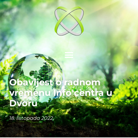
Obavijest o radnom
vremenu Info centra u
Dvoru
18. listopada 2022.