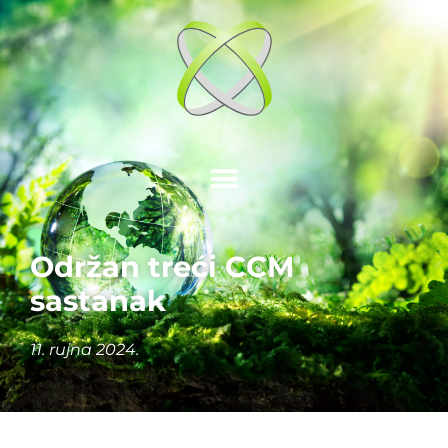
Održan treći CCM
sastanak
11. rujna 2024.