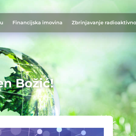
du
Financijska imovina
Zbrinjavanje radioaktivn
en Božić!