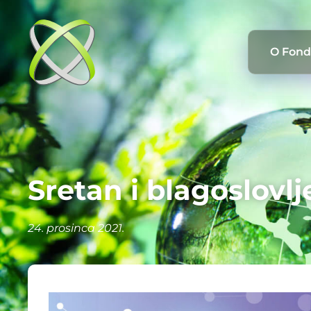
O Fon
Sretan i blagoslovlj
24. prosinca 2021.