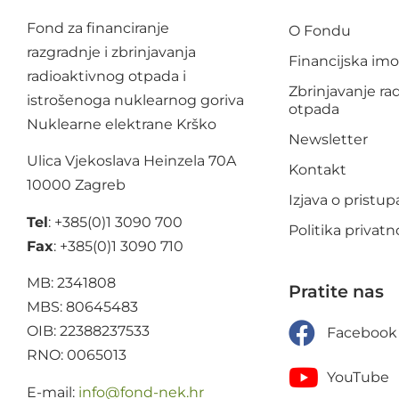
Fond za financiranje
O Fondu
razgradnje i zbrinjavanja
Financijska im
radioaktivnog otpada i
Zbrinjavanje ra
istrošenoga nuklearnog goriva
otpada
Nuklearne elektrane Krško
Newsletter
Ulica Vjekoslava Heinzela 70A
Kontakt
10000 Zagreb
Izjava o pristu
Tel
: +385(0)1 3090 700
Politika privatn
Fax
: +385(0)1 3090 710
MB: 2341808
Pratite nas
MBS: 80645483
OIB: 22388237533
Facebook
RNO: 0065013
YouTube
E-mail:
@ofni
rh.ken-dnof