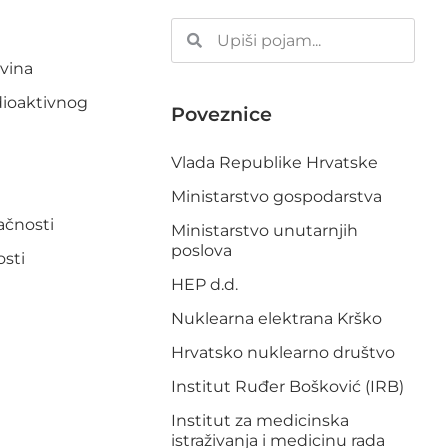
ovina
dioaktivnog
Poveznice
Vlada Republike Hrvatske
Ministarstvo gospodarstva
pačnosti
Ministarstvo unutarnjih
poslova
osti
HEP d.d.
Nuklearna elektrana Krško
Hrvatsko nuklearno društvo
Institut Ruđer Bošković (IRB)
Institut za medicinska
istraživanja i medicinu rada