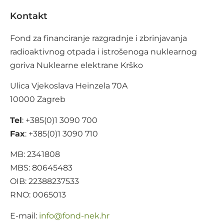
Kontakt
Fond za financiranje razgradnje i zbrinjavanja
radioaktivnog otpada i istrošenoga nuklearnog
goriva Nuklearne elektrane Krško
Ulica Vjekoslava Heinzela 70A
10000 Zagreb
Tel
: +385(0)1 3090 700
Fax
: +385(0)1 3090 710
MB: 2341808
MBS: 80645483
OIB: 22388237533
RNO: 0065013
E-mail:
@ofni
rh.ken-dnof