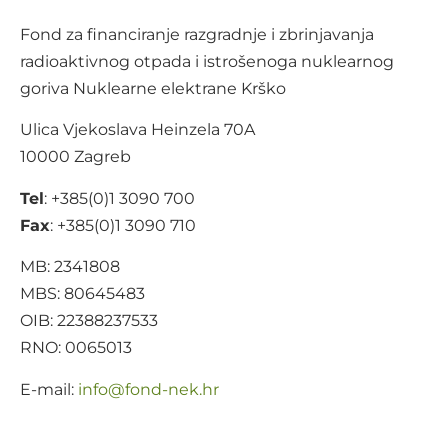
Fond za financiranje razgradnje i zbrinjavanja
radioaktivnog otpada i istrošenoga nuklearnog
goriva Nuklearne elektrane Krško
Ulica Vjekoslava Heinzela 70A
10000 Zagreb
Tel
: +385(0)1 3090 700
Fax
: +385(0)1 3090 710
MB: 2341808
MBS: 80645483
OIB: 22388237533
RNO: 0065013
E-mail:
@ofni
rh.ken-dnof