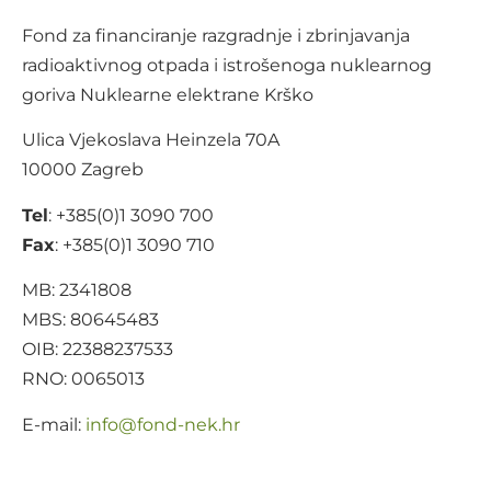
Fond za financiranje razgradnje i zbrinjavanja
radioaktivnog otpada i istrošenoga nuklearnog
goriva Nuklearne elektrane Krško
Ulica Vjekoslava Heinzela 70A
10000 Zagreb
Tel
: +385(0)1 3090 700
Fax
: +385(0)1 3090 710
MB: 2341808
MBS: 80645483
OIB: 22388237533
RNO: 0065013
E-mail:
@ofni
rh.ken-dnof