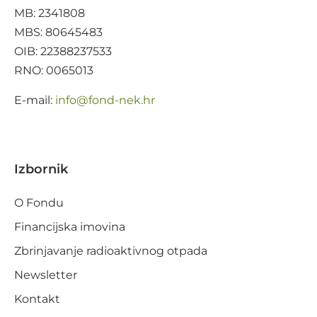
MB: 2341808
MBS: 80645483
OIB: 22388237533
RNO: 0065013
E-mail:
@ofni
rh.ken-dnof
Izbornik
O Fondu
Financijska imovina
Zbrinjavanje radioaktivnog otpada
Newsletter
Kontakt