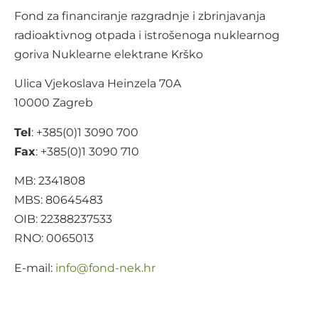
Fond za financiranje razgradnje i zbrinjavanja
radioaktivnog otpada i istrošenoga nuklearnog
goriva Nuklearne elektrane Krško
Ulica Vjekoslava Heinzela 70A
10000 Zagreb
Tel
: +385(0)1 3090 700
Fax
: +385(0)1 3090 710
MB: 2341808
MBS: 80645483
OIB: 22388237533
RNO: 0065013
E-mail:
@ofni
rh.ken-dnof