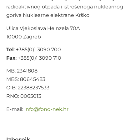
radioaktivnog otpada i istrošenoga nuklearnog
goriva Nuklearne elektrane Krško
Ulica Vjekoslava Heinzela 70A
10000 Zagreb
Tel
: +385(0)1 3090 700
Fax
: +385(0)1 3090 710
MB: 2341808
MBS: 80645483
OIB: 22388237533
RNO: 0065013
E-mail:
@ofni
rh.ken-dnof
Izbornik