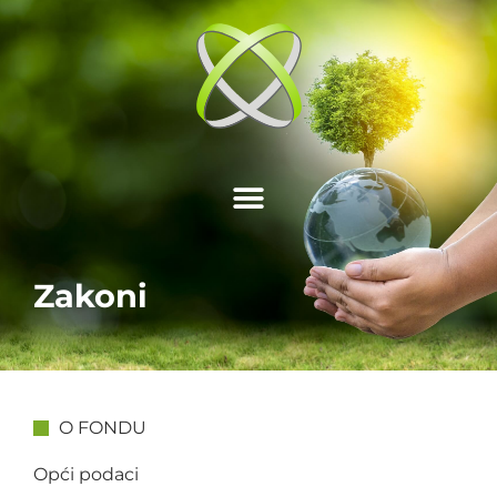
Zakoni
O FONDU
Opći podaci